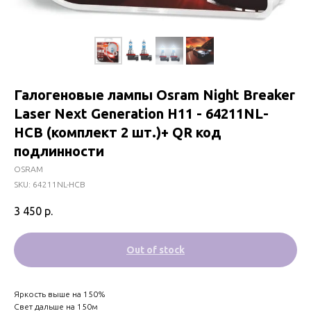
Галогеновые лампы Osram Night Breaker
Laser Next Generation H11 - 64211NL-
HCB (комплект 2 шт.)+ QR код
подлинности
OSRAM
SKU:
64211NL-HCB
3 450
р.
Out of stock
Яркость выше на 150%
Свет дальше на 150м