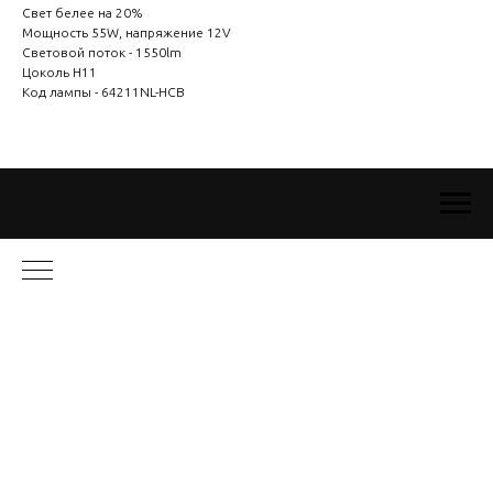
Свет белее на 20%
Мощность 55W, напряжение 12V
Световой поток - 1550lm
Цоколь Н11
Код лампы - 64211NL-HCB