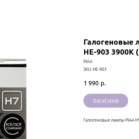
Галогеновые 
HE-903 3900K 
PIAA
SKU:
HE-903
р.
1 990
Out of stock
Галогеновые лампы PIAA H