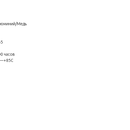
люминий/Медь
65
00 часов
0C—+85C