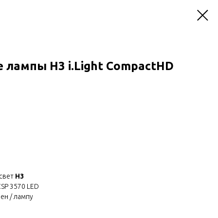
лампы H3 i.Light CompactHD
 свет
H3
CSP 3570 LED
ен / лампу