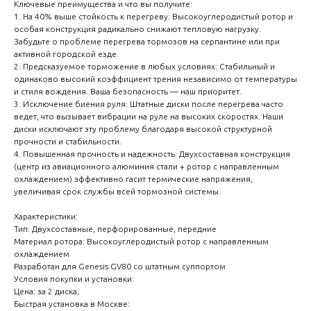
Ключевые преимущества и что вы получите:
1. На 40% выше стойкость к перегреву: Высокоуглеродистый ротор и
особая конструкция радикально снижают тепловую нагрузку.
Забудьте о проблеме перегрева тормозов на серпантине или при
активной городской езде.
2. Предсказуемое торможение в любых условиях: Стабильный и
одинаково высокий коэффициент трения независимо от температуры
и стиля вождения. Ваша безопасность — наш приоритет.
3. Исключение биения руля: Штатные диски после перегрева часто
ведет, что вызывает вибрации на руле на высоких скоростях. Наши
диски исключают эту проблему благодаря высокой структурной
прочности и стабильности.
4. Повышенная прочность и надежность: Двухсоставная конструкция
(центр из авиационного алюминия стали + ротор с направленным
охлаждением) эффективно гасит термические напряжения,
увеличивая срок службы всей тормозной системы.
Характеристики:
Тип: Двухсоставные, перфорированные, передние
Материал ротора: Высокоуглеродистый ротор с направленным
охлаждением
Разработан для Genesis GV80 со штатным суппортом
Условия покупки и установки:
Цена: за 2 диска;
Быстрая установка в Москве: