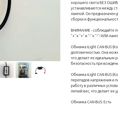
хорошего света БЕЗ ОШИБО
устанавливаются между с
лампой. Он предназначен 
сборки и функциональност
ВНИМАНИЕ - соблюдайте по
"+" к "+" и "-" к "-" ! ИЛИ ла
Обманка iLight CAN-BUS (К
долговечностью. Она може
что делает ее идеальным р
безопасность при вождени
Обманка iLight CAN-BUS (К
перепадов напряжения и п
работу в различных услови
легкий вес, что делает ее 
Обманка CAN-BUS: Есть