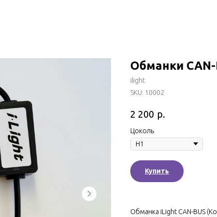
Обманки CAN-
ilight
SKU:
10002
р.
2 200
Цоколь
Купить
Обманка iLight CAN-BUS (К