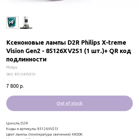
Ксеноновые лампы D2R Philips X-treme
Vision Gen2 - 85126XV2S1 (1 шт.)+ QR код
подлинности
Philips
SKU:
85126XV2S1
7 800
р.
Out of stock
Цоколь D2R
Коды и артикулы 85126XV2S1
Цвет лампы (температура свечения) 4800K