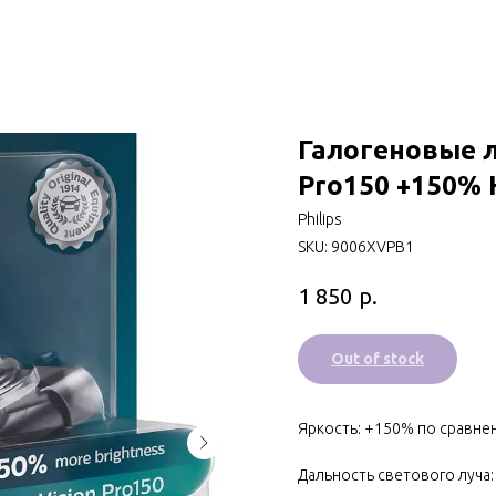
Галогеновые л
Pro150 +150% 
Philips
SKU:
9006XVPB1
р.
1 850
Out of stock
Яркость: +150% по сравне
Дальность светового луча: